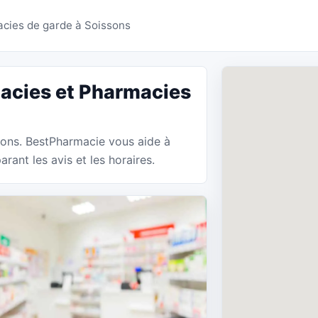
s Soissons - BestPhar
cies de garde à Soissons
acies et Pharmacies
sons. BestPharmacie vous aide à
ant les avis et les horaires.