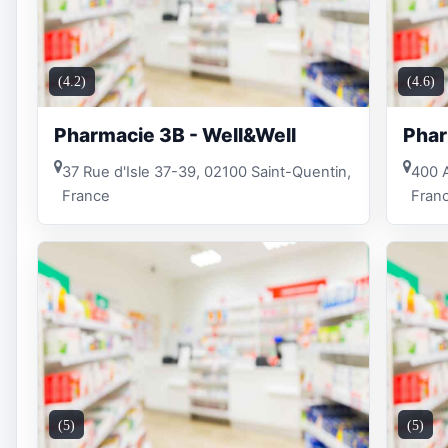
(4.2)
(4.6)
Pharmacie 3B - Well&Well
Phar
37 Rue d'Isle 37-39, 02100 Saint-Quentin,
400 
France
Fran
(5)
(5)