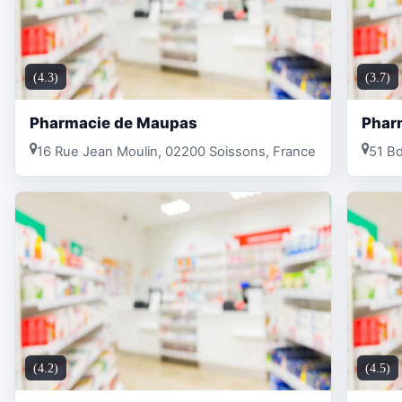
(4.3)
(3.7)
Pharmacie de Maupas
Phar
16 Rue Jean Moulin, 02200 Soissons, France
51 Bd
(4.2)
(4.5)