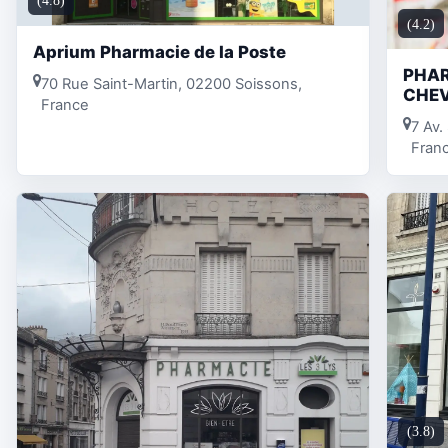
(4.8)
(4.2)
Aprium Pharmacie de la Poste
PHAR
70 Rue Saint-Martin, 02200 Soissons,
CHEV
France
7 Av.
Fran
(3.8)