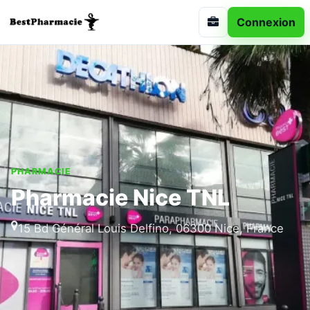
Connexion
PHARMACIE
Pharmacie Nice TNL
15 Bd Général Louis Delfino, 06300 Nice, France