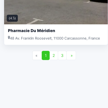
(4.5)
Pharmacie Du Méridien
48 Av. Franklin Roosevelt, 11000 Carcassonne, France
«
1
2
3
»