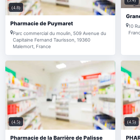
(3.4)
(4.8)
Gran
Pharmacie de Puymaret
10 R
Fran
Parc commercial du moulin, 509 Avenue du
Capitaine Fernand Taurisson, 19360
Malemort, France
(4.5)
(4.5)
Pharmacie de la Barrière de Palisse
PHAR