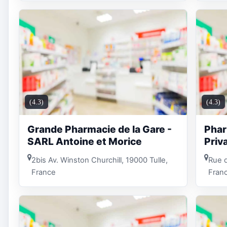
(4.3)
(4.3)
Grande Pharmacie de la Gare -
Phar
SARL Antoine et Morice
Priv
2bis Av. Winston Churchill, 19000 Tulle,
Rue d
France
Fran