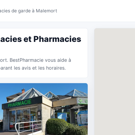
es Malemort - BestPha
cies de garde à Malemort
acies et Pharmacies
mort. BestPharmacie vous aide à
ant les avis et les horaires.