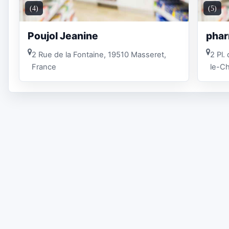
(4)
(5)
Poujol Jeanine
phar
2 Rue de la Fontaine, 19510 Masseret,
2 Pl.
France
le-Ch