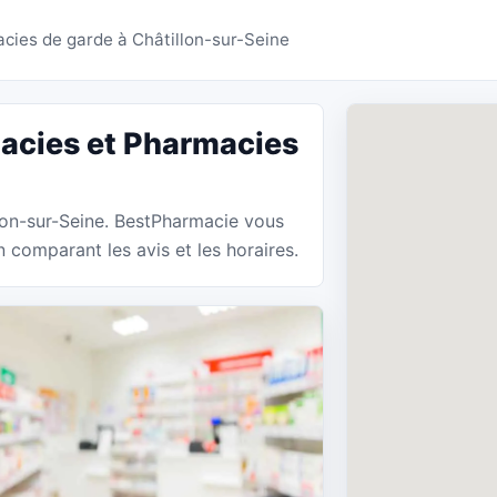
s Châtillon-sur-Seine 
cies de garde à Châtillon-sur-Seine
acies et Pharmacies
llon-sur-Seine. BestPharmacie vous
 comparant les avis et les horaires.