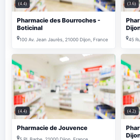
(4.4)
(3.6)
Pharmacie des Bourroches -
Phar
Boticinal
Dijo
100 Av. Jean Jaurès, 21000 Dijon, France
45 Ru
(4.4)
(4.2)
Pharmacie de Jouvence
Phar
Dijo
5 Pl. Barbe, 21000 Dijon, France