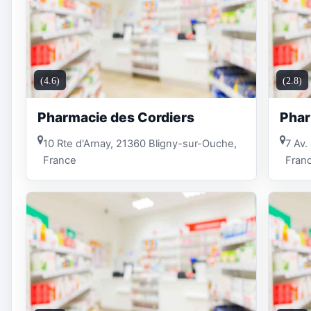
(4.6)
(2.8)
Pharmacie des Cordiers
Phar
10 Rte d'Arnay, 21360 Bligny-sur-Ouche,
7 Av.
France
Fran