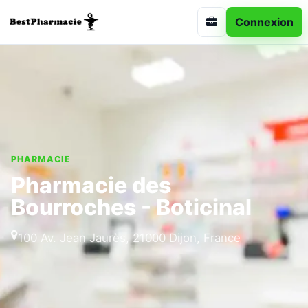
Connexion
PHARMACIE
Pharmacie des
Bourroches - Boticinal
100 Av. Jean Jaurès, 21000 Dijon, France