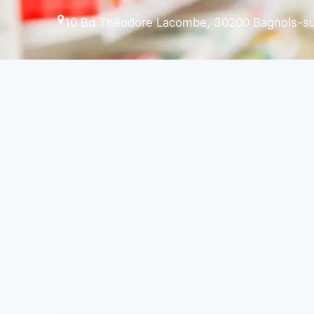
10 Bd Théodore Lacombe, 30200 Bagnols-su