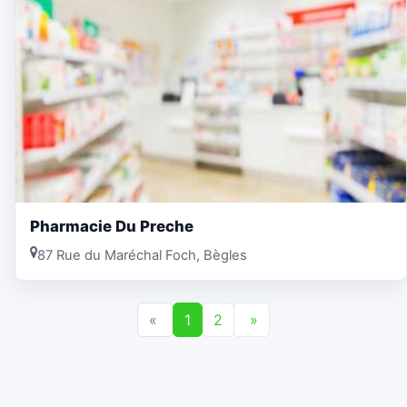
Pharmacie Du Preche
87 Rue du Maréchal Foch, Bègles
«
1
2
»