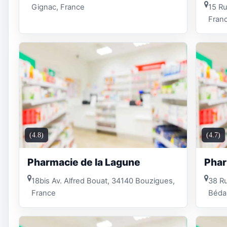
Gignac, France
15 Ru
Fran
(4.8)
(4.7)
Pharmacie de la Lagune
Phar
18bis Av. Alfred Bouat, 34140 Bouzigues,
38 Ru
France
Bédar