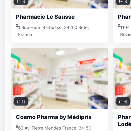
(3.3)
(4.5)
Pharmacie Le Sausse
Phar
1 Rue Henri Barbusse, 34200 Sète,
1104
France
Bézie
(4.1)
(4.9)
Cosmo Pharma by Médiprix
Phar
Lod
63 Av. Pierre Mendès France, 34150