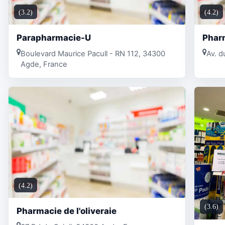
(3.2)
(4.2)
Parapharmacie-U
Phar
Boulevard Maurice Pacull - RN 112, 34300
Av. 
Agde, France
(4.2)
(3.6)
Pharmacie de l'oliveraie