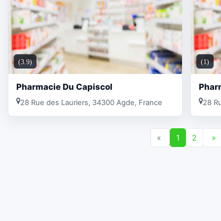
(3.9)
(1)
Pharmacie Du Capiscol
Phar
28 Rue des Lauriers, 34300 Agde, France
28 Ru
«
1
2
»