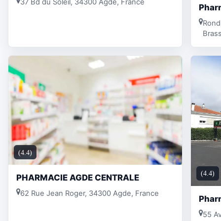
37 Bd du Soleil, 34300 Agde, France
Phar
Rond 
Bras
(4.4)
(4.4)
PHARMACIE AGDE CENTRALE
62 Rue Jean Roger, 34300 Agde, France
Pharm
55 Av