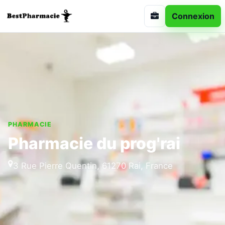
Connexion
PHARMACIE
Pharmacie du prog'rai
3 Rue Pierre Quentin, 61270 Rai, France