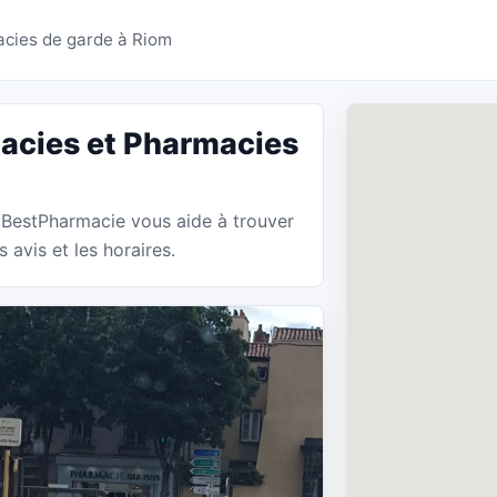
es Riom - BestPharmaci
cies de garde à Riom
acies et Pharmacies
. BestPharmacie vous aide à trouver
avis et les horaires.