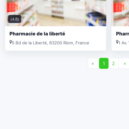
(4.8)
Pharmacie de la liberté
Phar
5 Bd de la Liberté, 63200 Riom, France
1 Av.
«
1
2
»