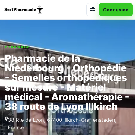
Connexion
PHARMACIE
Pharmacie de la
Niederbourg - Orthopédie
- Semelles orthopédiques
sur mesure - Matériel
médical - Aromathérapie -
38 route de Lyon Illkirch
38 Rte de Lyon, 67400 Illkirch-Graffenstaden,
France