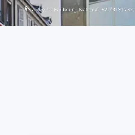
37 Rue du Faubourg-National, 67000 Strasb