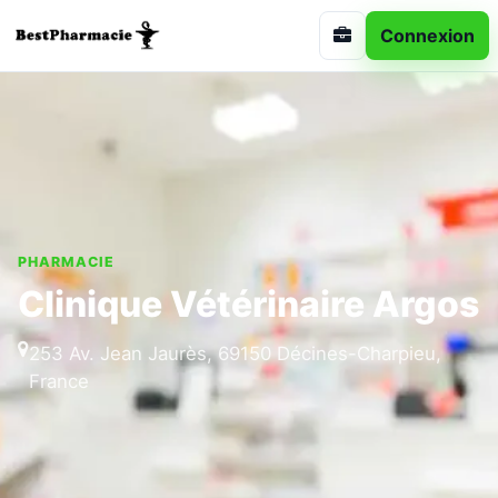
Connexion
PHARMACIE
Clinique Vétérinaire Argos
253 Av. Jean Jaurès, 69150 Décines-Charpieu,
France