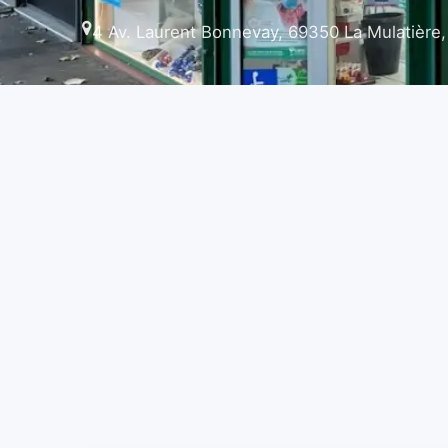
4 Av. Laurent Bonnevay, 69350 La Mulatière,