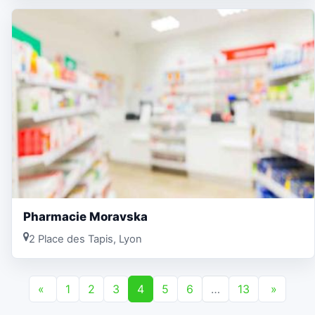
Pharmacie Moravska
2 Place des Tapis, Lyon
«
1
2
3
4
5
6
…
13
»