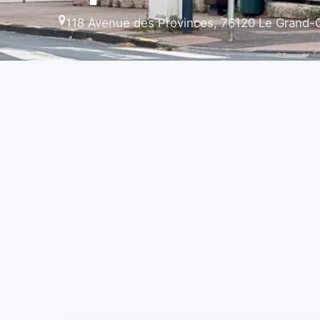
118 Avenue des Provinces, 76120 Le Grand-Q