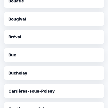
Bouafle
Bougival
Bréval
Buc
Buchelay
Carrières-sous-Poissy