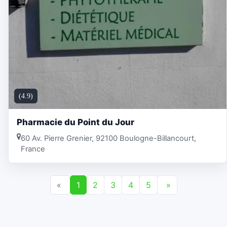
(4.9)
Pharmacie du Point du Jour
60 Av. Pierre Grenier, 92100 Boulogne-Billancourt,
France
«
1
2
3
4
5
»