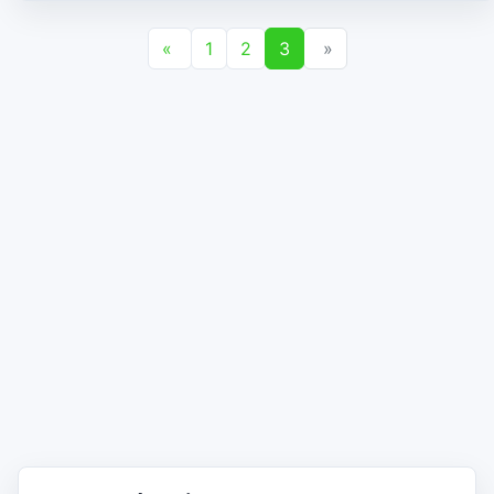
«
1
2
3
»