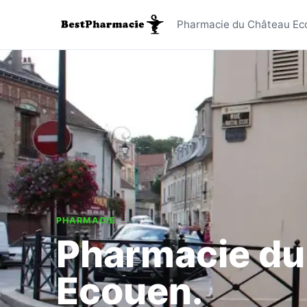
Pharmacie
Pharmacie du Château Ec
PHARMACIE
Pharmacie du
Ecouen.