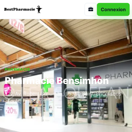
Connexion
PHARMACIE
Pharmacie Bensimhon
22 Av. Robert Schuman, 95350 Saint-Brice-sous-
Forêt, France