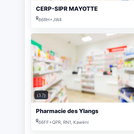
CERP-SIPR MAYOTTE
66RH+JW4
(3.7)
Pharmacie des Ylangs
66FF+QPR, RN1, Kawéni