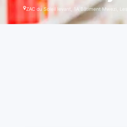
ZAC du Soleil levant, 1A Bâtiment Mwezi, L