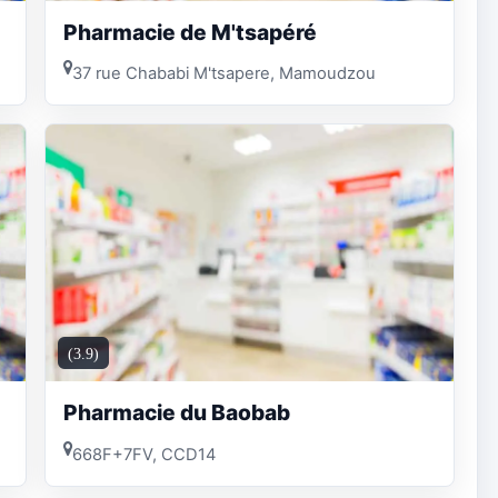
Pharmacie de M'tsapéré
37 rue Chababi M'tsapere, Mamoudzou
(3.9)
Pharmacie du Baobab
668F+7FV, CCD14