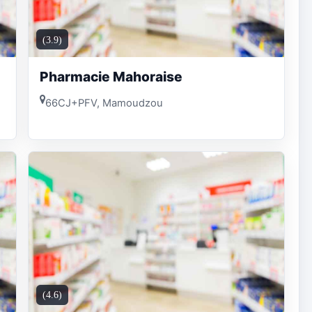
(3.9)
Pharmacie Mahoraise
66CJ+PFV, Mamoudzou
(4.6)