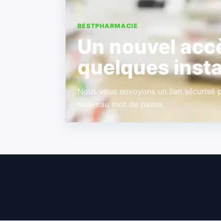
BESTPHARMACIE
Un nouvel acc
quelques inst
Nous vous envoyons un lien sécurisé p
nouveau mot de passe.