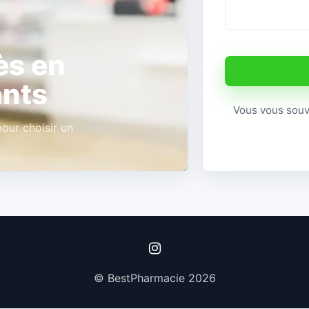
ès en
ants
Vous vous sou
our choisir un
© BestPharmacie 2026