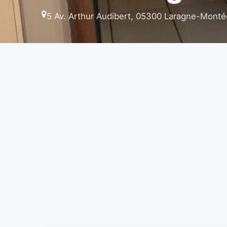
5 Av. Arthur Audibert, 05300 Laragne-Montég