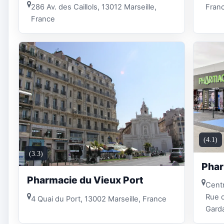
286 Av. des Caillols, 13012 Marseille,
Fran
France
(4.1)
(3.3)
Phar
Pharmacie du Vieux Port
Centr
Rue d
4 Quai du Port, 13002 Marseille, France
Gard