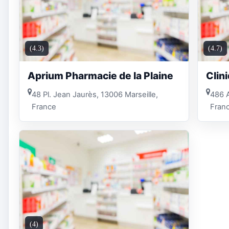
(4.3)
(4.7)
Aprium Pharmacie de la Plaine
Clin
48 Pl. Jean Jaurès, 13006 Marseille,
486 A
France
Fran
(4)