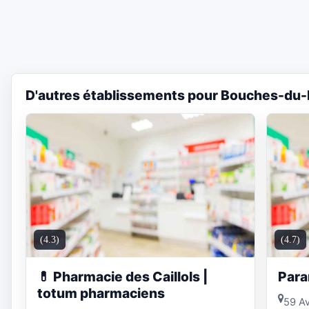
D'autres établissements pour Bouches-du-
(4.3)
(4.7)
💊 Pharmacie des Caillols |
Para
totum pharmaciens
59 Av