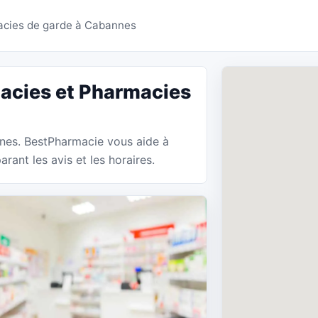
es Cabannes - BestPha
acies de garde à Cabannes
acies et Pharmacies
nnes. BestPharmacie vous aide à
ant les avis et les horaires.