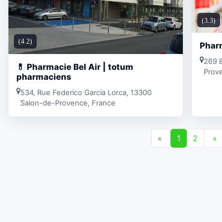
(3.3)
(4.2)
Pharm
269 B
💊 Pharmacie Bel Air | totum
Prov
pharmaciens
534, Rue Federico Garcia Lorca, 13300
Salon-de-Provence, France
«
1
2
»