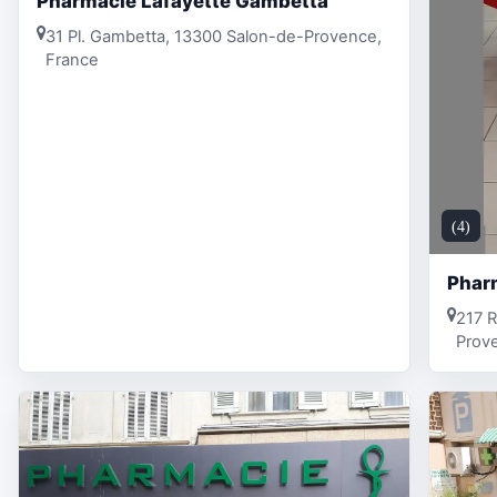
Pharmacie Lafayette Gambetta
31 Pl. Gambetta, 13300 Salon-de-Provence,
France
(4)
Phar
217 R
Prov