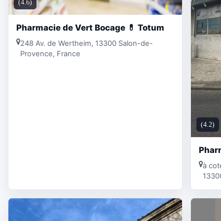
(4.6)
Pharmacie de Vert Bocage 💊 Totum
248 Av. de Wertheim, 13300 Salon-de-
Provence, France
(4.2)
Pharm
à cot
1330