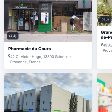
(4.5)
Grand
(4.4)
de-P
49 A
Pharmacie du Cours
Prov
42 Cr Victor Hugo, 13300 Salon-de-
Provence, France