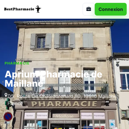
Connexion
PHARMACIE
Aprium Pharmacie de
Maillane
D5, Route De Châteaurenard 80, 13910 Maillane,
France