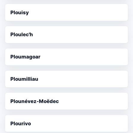
Plouisy
Ploulec'h
Ploumagoar
Ploumilliau
Plounévez-Moëdec
Plourivo