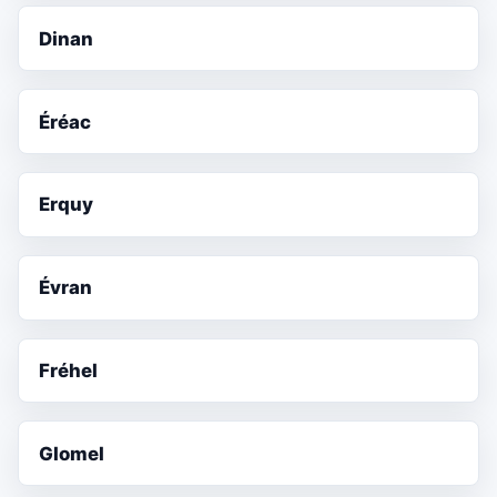
Dinan
Éréac
Erquy
Évran
Fréhel
Glomel