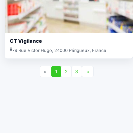
CT Vigilance
79 Rue Victor Hugo, 24000 Périgueux, France
«
1
2
3
»