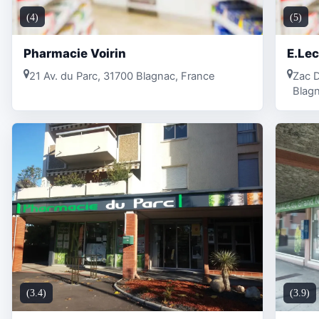
(4)
(5)
Pharmacie Voirin
E.Le
21 Av. du Parc, 31700 Blagnac, France
Zac D
Blag
(3.4)
(3.9)