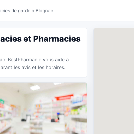
s Blagnac - BestPharm
cies de garde à Blagnac
acies et Pharmacies
nac. BestPharmacie vous aide à
ant les avis et les horaires.