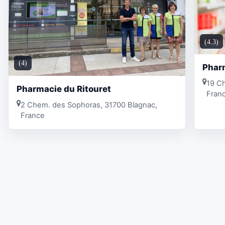
(4.3)
(4)
Pharm
19 C
Pharmacie du Ritouret
Fran
2 Chem. des Sophoras, 31700 Blagnac,
France