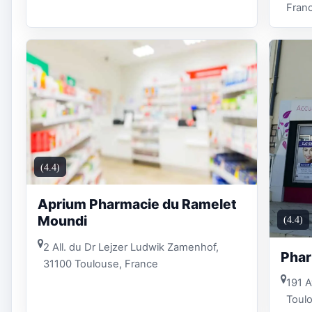
Fran
(4.4)
Aprium Pharmacie du Ramelet
Moundi
(4.4)
2 All. du Dr Lejzer Ludwik Zamenhof,
Phar
31100 Toulouse, France
191 A
Toul