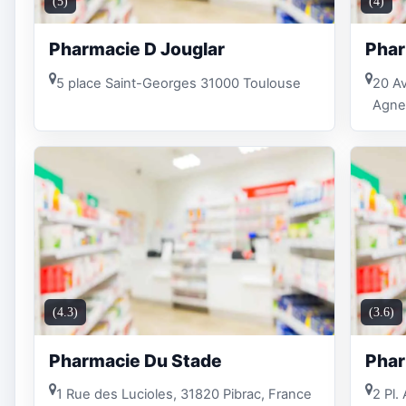
(5)
(4)
Pharmacie D Jouglar
Phar
5 place Saint-Georges 31000 Toulouse
20 Av
Agne
(4.3)
(3.6)
Pharmacie Du Stade
Phar
1 Rue des Lucioles, 31820 Pibrac, France
2 Pl.