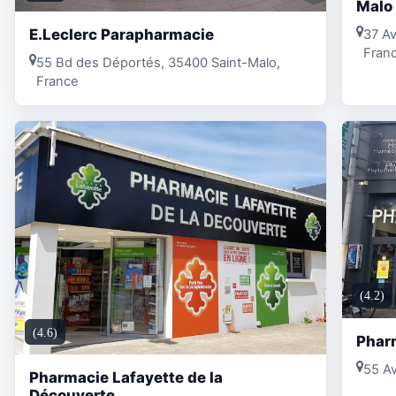
Malo
E.Leclerc Parapharmacie
37 Av
Fran
55 Bd des Déportés, 35400 Saint-Malo,
France
(4.2)
(4.6)
Phar
55 Av
Pharmacie Lafayette de la
Découverte