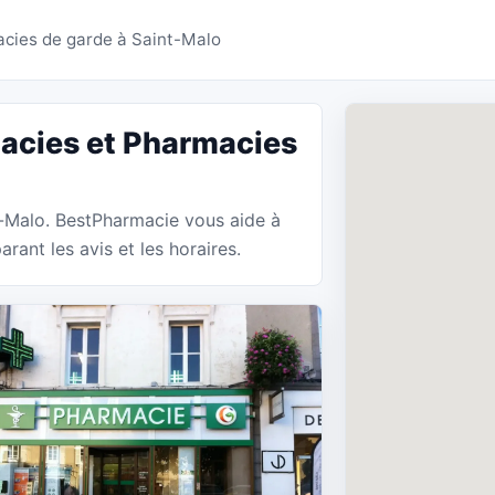
s Saint-Malo - BestPh
cies de garde à Saint-Malo
acies et Pharmacies
t-Malo. BestPharmacie vous aide à
ant les avis et les horaires.