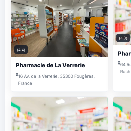
(4.9)
(4.4)
Phar
Pharmacie de La Verrerie
64 R
Roch
16 Av. de la Verrerie, 35300 Fougères,
France