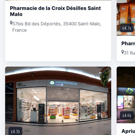
Pharmacie de la Croix Désilles Saint
Malo
57bis Bd des Déportés, 35400 Saint-Malo,
(4.3)
France
Phar
31 Ru
(4.6)
Apriu
(4.3)