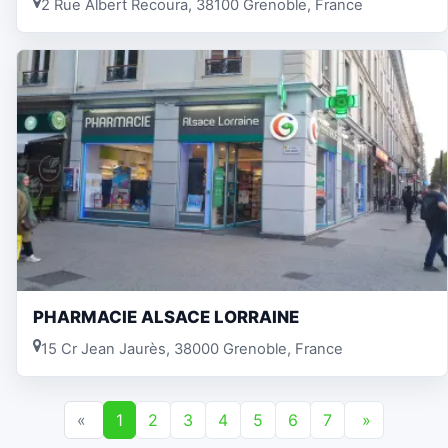
2 Rue Albert Recoura, 38100 Grenoble, France
PHARMACIE ALSACE LORRAINE
15 Cr Jean Jaurès, 38000 Grenoble, France
«
1
2
3
4
5
6
7
»