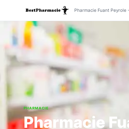
Pharmacie
Pharmacie Fuant Peyrole -
PHARMACIE
Pharmacie Fu