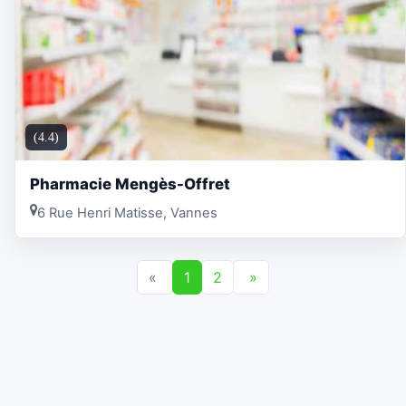
(4.4)
Pharmacie Mengès-Offret
6 Rue Henri Matisse, Vannes
«
1
2
»