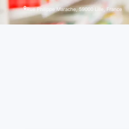
Rue Philippe Marache, 59000 Lille, France