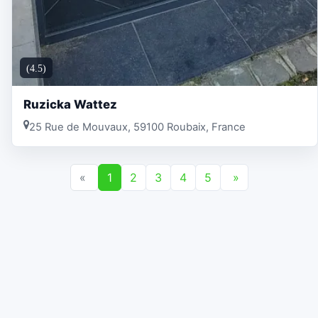
(4.5)
Ruzicka Wattez
25 Rue de Mouvaux, 59100 Roubaix, France
«
1
2
3
4
5
»