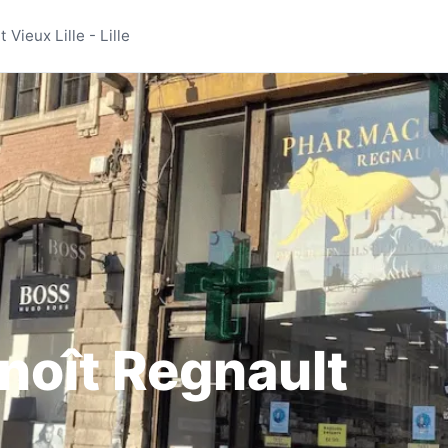
Benoît Regnault Vieux L
Vieux Lille - Lille
noît Regnault