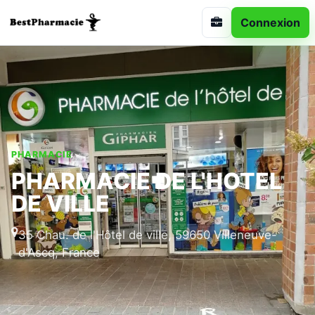
Connexion
PHARMACIE
PHARMACIE DE L'HOTEL
DE VILLE
35 Chau. de l'Hôtel de ville, 59650 Villeneuve-
d'Ascq, France