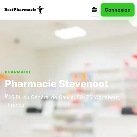
Connexion
PHARMACIE
Pharmacie Stevenoot
25 Pl. du Général​ de Gaulle, 59470 Wormhout,
France