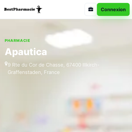
Connexion
PHARMACIE
Apautica
9 Rte du Cor de Chasse, 67400 Illkirch-
Graffenstaden, France