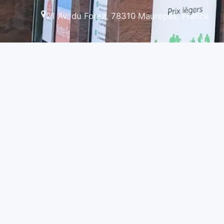
21 Av. du Forez, 78310 Maurepas, France