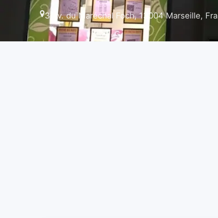
3 Av. du Maréchal Foch, 13004 Marseille, Fr