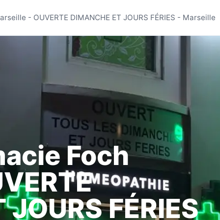
harmacie Foch Marsei
arseille - OUVERTE DIMANCHE ET JOURS FÉRIES - Marseille
acie Foch
OUVERTE
 JOURS FÉRIES