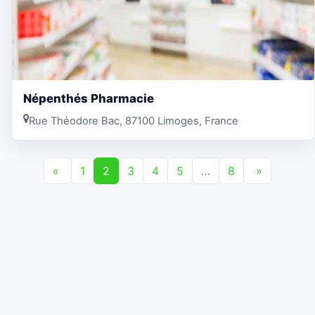
Népenthés Pharmacie
Rue Théodore Bac, 87100 Limoges, France
«
1
2
3
4
5
…
8
»